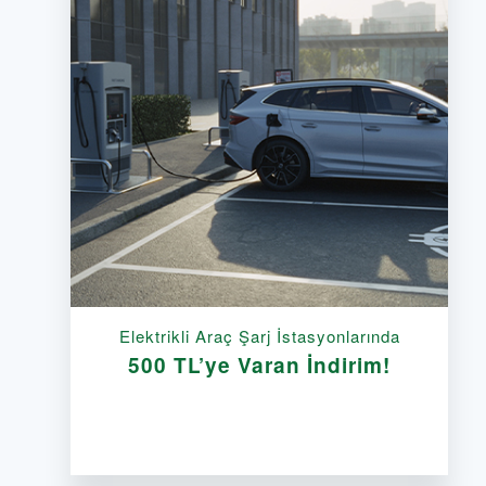
Elektrikli Araç Şarj İstasyonlarında
500 TL’ye Varan İndirim!