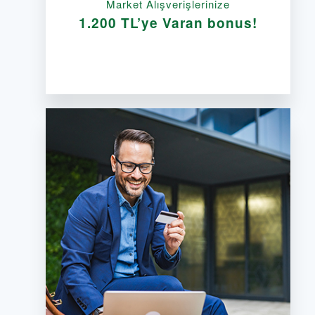
Market Alışverişlerinize
1.200 TL’ye Varan bonus!