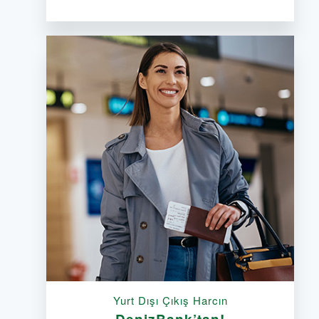
Yurt Dışı Çıkış Harcın