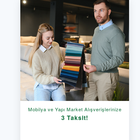
Mobilya ve Yapı Market Alışverişlerinize
3 Taksit!