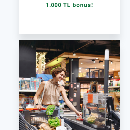
1.000 TL bonus!