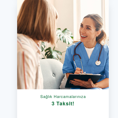
Sağlık Harcamalarınıza
3 Taksit!