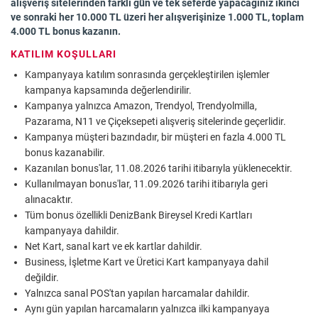
alışveriş sitelerinden farklı gün ve tek seferde yapacağınız ikinci
ve sonraki her 10.000 TL üzeri her alışverişinize 1.000 TL, toplam
4.000 TL bonus kazanın.
KATILIM KOŞULLARI
Kampanyaya katılım sonrasında gerçekleştirilen işlemler
kampanya kapsamında değerlendirilir.
Kampanya yalnızca Amazon, Trendyol, Trendyolmilla,
Pazarama, N11 ve Çiçeksepeti alışveriş sitelerinde geçerlidir.
Kampanya müşteri bazındadır, bir müşteri en fazla 4.000 TL
bonus kazanabilir.
Kazanılan bonus'lar, 11.08.2026 tarihi itibarıyla yüklenecektir.
Kullanılmayan bonus'lar, 11.09.2026 tarihi itibarıyla geri
alınacaktır.
Tüm bonus özellikli DenizBank Bireysel Kredi Kartları
kampanyaya dahildir.
Net Kart, sanal kart ve ek kartlar dahildir.
Business, İşletme Kart ve Üretici Kart kampanyaya dahil
değildir.
Yalnızca sanal POS'tan yapılan harcamalar dahildir.
Aynı gün yapılan harcamaların yalnızca ilki kampanyaya