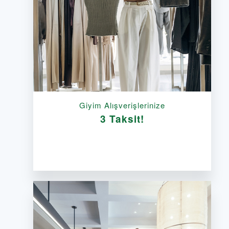
Giyim Alışverişlerinize
3 Taksit!