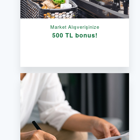
Market Alışverişinize
500 TL bonus!