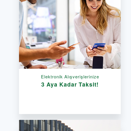
Elektronik Alışverişlerinize
3 Aya Kadar Taksit!