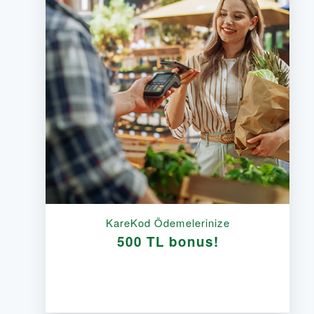
KareKod Ödemelerinize
500 TL bonus!