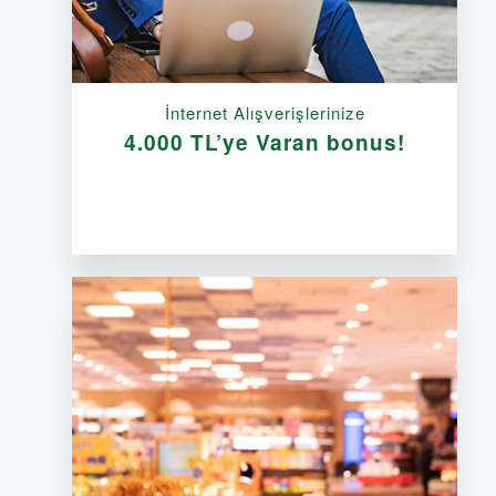
İnternet Alışverişlerinize
4.000 TL’ye Varan bonus!