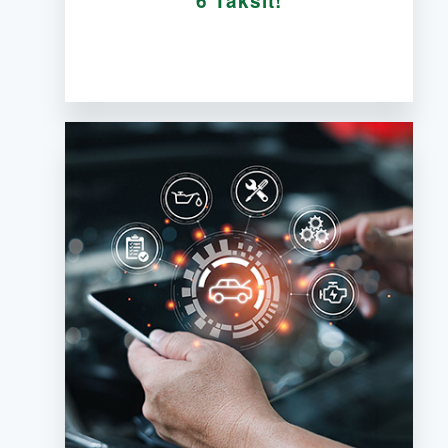
6 Taksit!