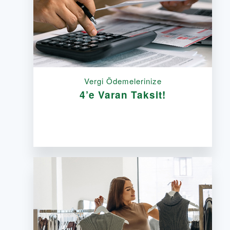
Vergi Ödemelerinize
4’e Varan Taksit!