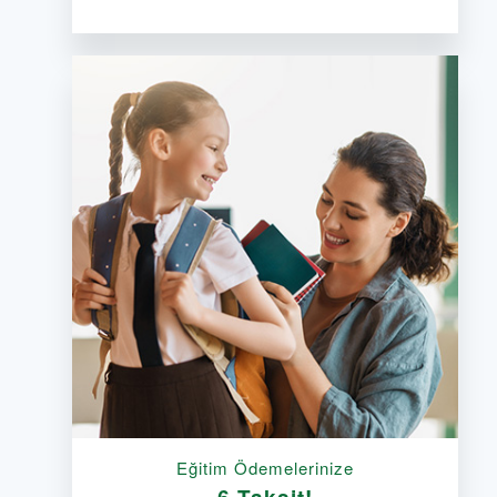
Eğitim Ödemelerinize