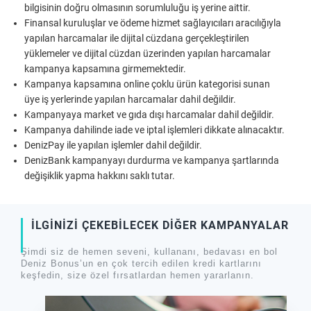
bilgisinin doğru olmasının sorumluluğu iş yerine aittir.
Finansal kuruluşlar ve ödeme hizmet sağlayıcıları aracılığıyla
yapılan harcamalar ile dijital cüzdana gerçekleştirilen
yüklemeler ve dijital cüzdan üzerinden yapılan harcamalar
kampanya kapsamına girmemektedir.
Kampanya kapsamına online çoklu ürün kategorisi sunan
üye iş yerlerinde yapılan harcamalar dahil değildir.
Kampanyaya market ve gıda dışı harcamalar dahil değildir.
Kampanya dahilinde iade ve iptal işlemleri dikkate alınacaktır.
DenizPay ile yapılan işlemler dahil değildir.
DenizBank kampanyayı durdurma ve kampanya şartlarında
değişiklik yapma hakkını saklı tutar.
İLGİNİZİ ÇEKEBİLECEK DİĞER KAMPANYALAR
Şimdi siz de hemen seveni, kullananı, bedavası en bol
Deniz Bonus’un en çok tercih edilen kredi kartlarını
keşfedin, size özel fırsatlardan hemen yararlanın.