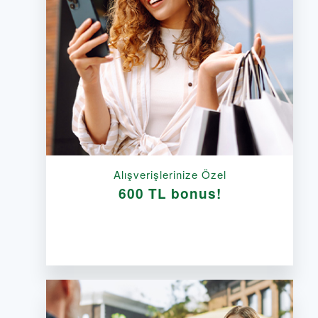
Alışverişlerinize Özel
600 TL bonus!