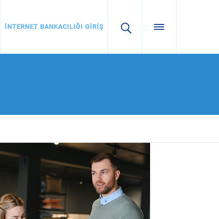
İNTERNET BANKACILIĞI GİRİŞ