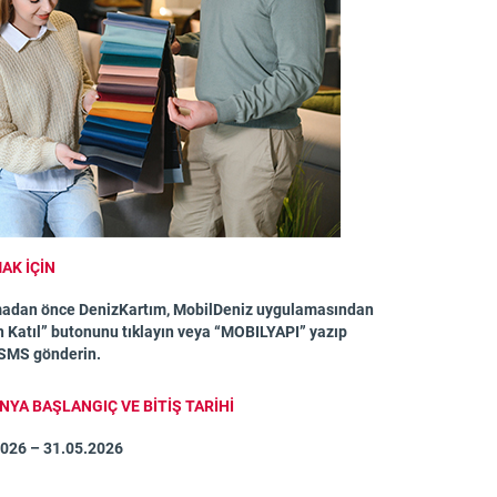
AK İÇİN
adan önce DenizKartım, MobilDeniz uygulamasından
Katıl” butonunu tıklayın veya “MOBILYAPI” yazıp
 SMS gönderin.
YA BAŞLANGIÇ VE BİTİŞ TARİHİ
2026 – 31.05.2026