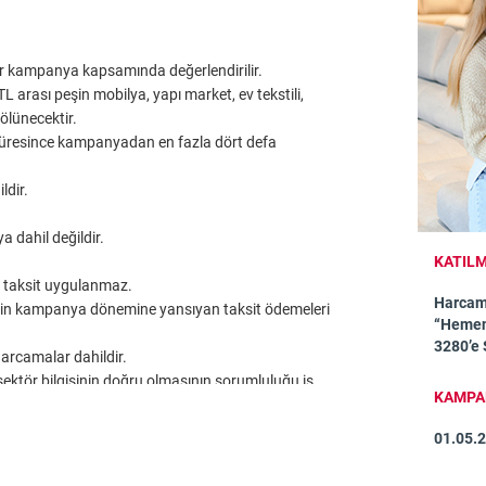
er kampanya kapsamında değerlendirilir.
rası peşin mobilya, yapı market, ev tekstili,
ölünecektir.
üresince kampanyadan en fazla dört defa
ldir.
 dahil değildir.
KATILM
ek taksit uygulanmaz.
Harcam
erin kampanya dönemine yansıyan taksit ödemeleri
“Hemen 
3280’e
harcamalar dahildir.
 sektör bilgisinin doğru olmasının sorumluluğu iş
KAMPAN
uğu bulunmamaktadır.
01.05.
 order, Telephone order), temassız işlemler