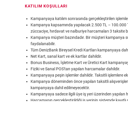
KATILIM KOŞULLARI
Kampanyaya katılım sonrasında gerçekleştirilen işleml
Kampanya kapsamında yapılacak 2.500 TL – 100.000 TL a
züccaciye, hırdavat ve nalburiye harcamaları 3 taksite b
Kampanya müşteri bazındadır. Bir müşteri kampanya s
faydalanabilir.
Tüm DenizBank Bireysel Kredi Kartları kampanyaya dahi
Net Kart, sanal kart ve ek kartlar dahildir.
Bonus Business, İşletme Kart ve Üretici Kart kampanyaya
Fiziki ve Sanal POS'tan yapılan harcamalar dahildir.
Kampanyaya peşin işlemler dahildir. Taksitli işlemlere 
Kampanya döneminden önce yapılan taksitli alışverişl
kampanyaya dahil edilmeyecektir.
Kampanyaya sadece ilgili üye iş yeri üzerinden yapılan 
Harcamanın gerçekleştirildiği iş yerinin sistemde kayıtlı
yerine aittir.
Kampanyaya katılım için bonus POS kullanım zorunlul
Kampanyaya internetten yapılan harcamalar, MoTo (Mail
dahildir.