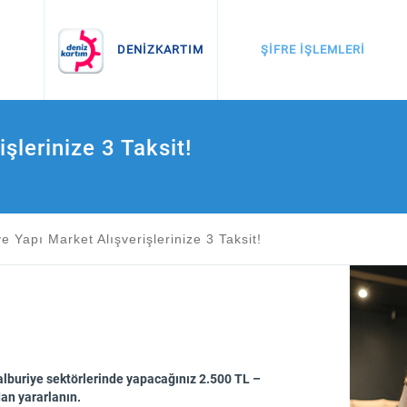
İnternette Alışveriş
Otomatik Ödemeler
ŞİFRE İŞLEMLERİ
DENİZKARTIM
şlerinize 3 Taksit!
e Yapı Market Alışverişlerinize 3 Taksit!
 nalburiye sektörlerinde yapacağınız 2.500 TL –
dan yararlanın.