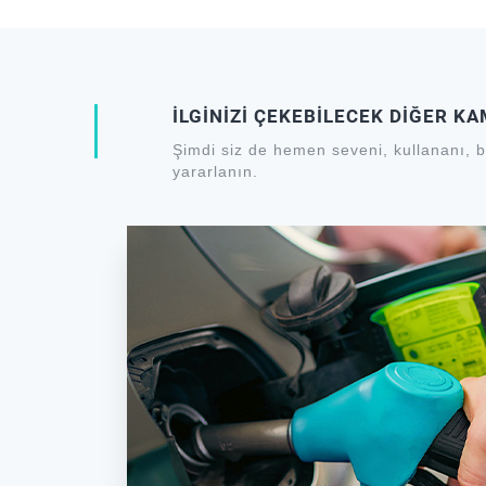
Kampanya kapsamına online çoklu ürün kategorisi sunan
değildir.
Finansal kuruluşlar ve ödeme hizmet sağlayıcıları aracılı
gerçekleştirilen yüklemeler ve dijital cüzdan üzerind
girmemektedir.
İLGİNİZİ ÇEKEBİLECEK DİĞER K
Bireysel kartlarda taksit yasağı olan sektörlerde yapılan
Şimdi siz de hemen seveni, kullananı, b
Bireysel kart kampanyaları ticari amaçlar ile kullanılam
yararlanın.
Kampanya dahilinde iade ve iptal işlemleri dikkate alınac
DenizPay ile yapılan işlemler dahil değildir.
DenizBank kampanyayı durdurma ve kampanya şartlarınd