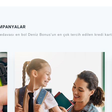
 üye iş yerlerinde yapılan harcamalar dahil
ğıyla yapılan harcamalar ile dijital cüzdana
en yapılan harcamalar kampanya kapsamına
AMPANYALAR
 işlemler taksitlenmeyecektir.
edavası en bol Deniz Bonus’un en çok tercih edilen kredi kartl
az.
aktır.
a değişiklik yapma hakkını saklı tutar.