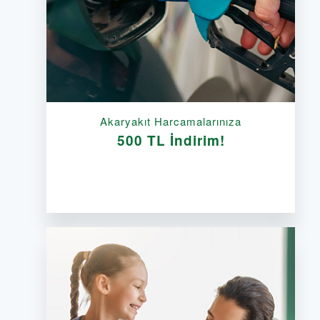
Akaryakıt Harcamalarınıza
500 TL İndirim!