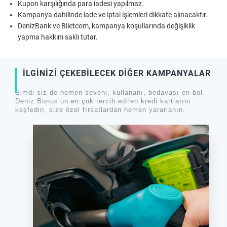
Kupon karşılığında para iadesi yapılmaz.
Kampanya dahilinde iade ve iptal işlemleri dikkate alınacaktır.
DenizBank ve Biletcom, kampanya koşullarında değişiklik
yapma hakkını saklı tutar.
İLGİNİZİ ÇEKEBİLECEK DİĞER KAMPANYALAR
Şimdi siz de hemen seveni, kullananı, bedavası en bol
Deniz Bonus’un en çok tercih edilen kredi kartlarını
keşfedin, size özel fırsatlardan hemen yararlanın.