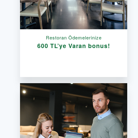
Restoran Ödemelerinize
600 TL’ye Varan bonus!