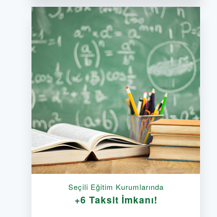
Seçili Eğitim Kurumlarında
+6 Taksit İmkanı!