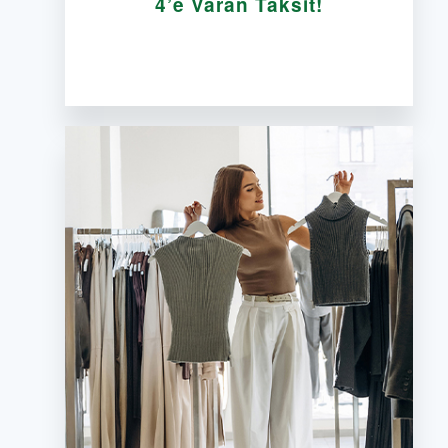
4’e Varan Taksit!