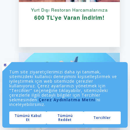
Yurt Dışı Restoran Harcamalarınıza
600 TL’ye Varan İndirim!
DenizKartım ile kazanmaya başlayın!
Size özel indirim, kampanya ve
sürprizlerden haberdar olun.
Uygulamaya Git