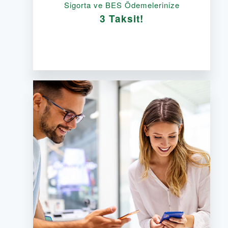
Sigorta ve BES Ödemelerinize
3 Taksit!