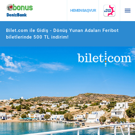
DESTEK
HEMEN BAŞVUR
Bilet.com ile Gidiş - Dönüş Yunan Adaları Feribot
biletlerinde 500 TL indirim!