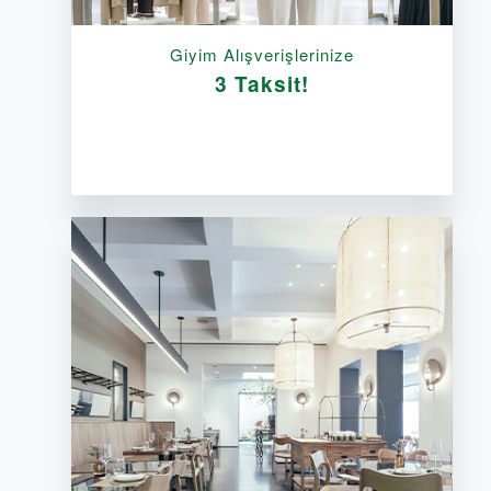
Giyim Alışverişlerinize
3 Taksit!