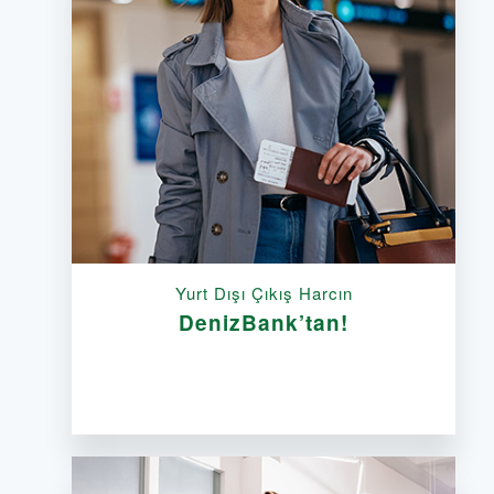
Yurt Dışı Çıkış Harcın
DenizBank’tan!