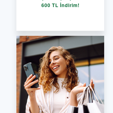
600 TL İndirim!