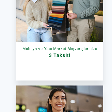
Mobilya ve Yapı Market Alışverişlerinize
3 Taksit!