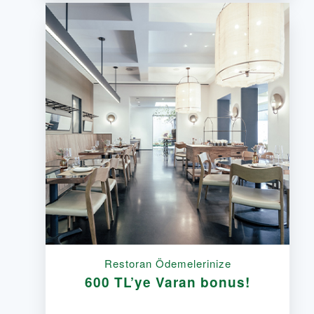
Restoran Ödemelerinize
600 TL’ye Varan bonus!