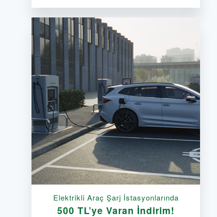
Elektrikli Araç Şarj İstasyonlarında
500 TL’ye Varan İndirim!