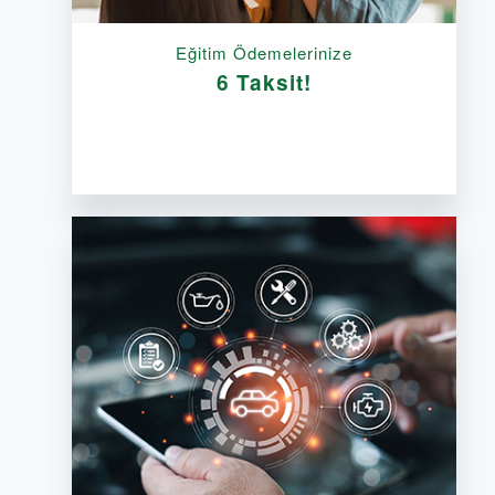
Eğitim Ödemelerinize
6 Taksit!