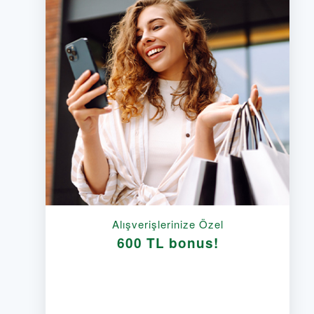
Alışverişlerinize Özel
600 TL bonus!