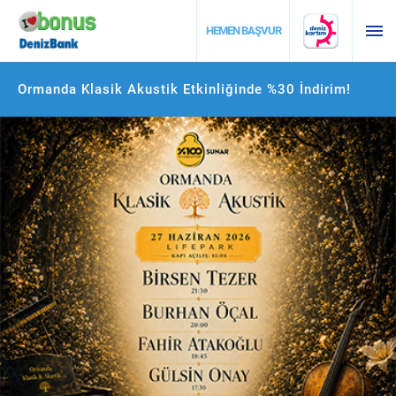
DESTEK
HEMEN BAŞVUR
Ormanda Klasik Akustik Etkinliğinde %30 İndirim!