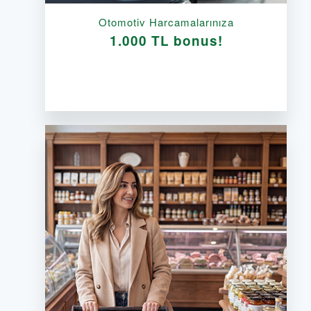
Otomotiv Harcamalarınıza
1.000 TL bonus!