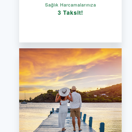
Sağlık Harcamalarınıza
3 Taksit!