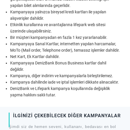
yapılan bilet alımlarında geçerlidir.
Kampanyaya yalnızca bireysel kredi kartları ile yapılan
alışverişler dahildir.
Etkinlik kurallarına ve avantajlarına lifepark web sitesi
üzerinde ulaşabilirsiniz.
Bir müşteri kampanyadan en fazla 1 kez yararlanabilir.
Kampanyaya Sanal Kartlar, internetten yapılan harcamalar,
MoTo (Mail order, Telephone order), temassız işlemler dahildir.
Net Kart, Ek Kartlar dahildir.
Kampanyaya DenizBank Bonus Business kartlar dahil
değildir.
Kampanya, diğer indirim ve kampanyalarla birleştirilemez.
Kampanya dahilinde iade ve iptal işlemleri dikkate alınacaktır.
DenizBank ve Lifepark kampanya koşullarında değişiklik
yapma hakkını saklı tutar.
İLGİNİZİ ÇEKEBİLECEK DİĞER KAMPANYALAR
Şimdi siz de hemen seveni, kullananı, bedavası en bol